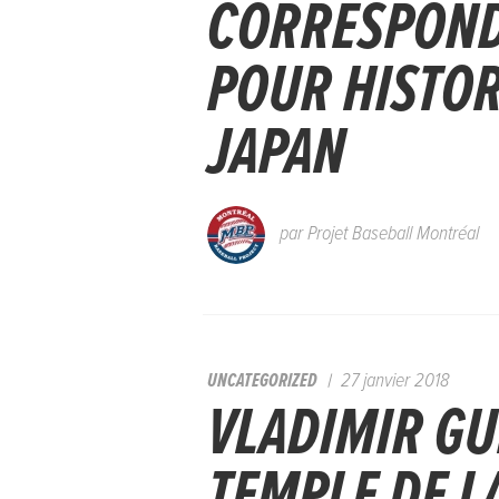
CORRESPOND
POUR HISTO
JAPAN
par
Projet Baseball Montréal
UNCATEGORIZED
27 janvier 2018
VLADIMIR G
TEMPLE DE 