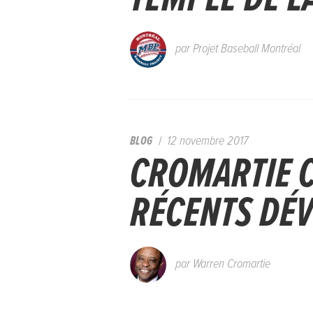
par
Projet Baseball Montréal
BLOG
12 novembre 2017
CROMARTIE 
RÉCENTS DÉ
par
Warren Cromartie