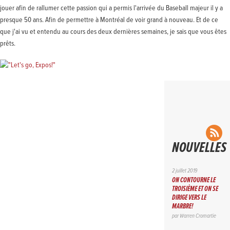
jouer afin de rallumer cette passion qui a permis l'arrivée du Baseball majeur il y a
presque 50 ans. Afin de permettre à Montréal de voir grand à nouveau. Et de ce
que j'ai vu et entendu au cours des deux dernières semaines, je sais que vous êtes
prêts.
RS
NOUVELLES
2 juillet 2019
ON CONTOURNE LE
TROISIÈME ET ON SE
DIRIGE VERS LE
MARBRE!
par
Warren Cromartie