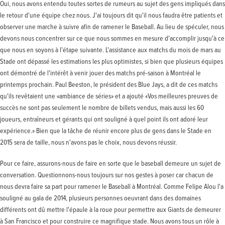
Oui, nous avons entendu toutes sortes de rumeurs au sujet des gens impliqués dans
le retour d'une équipe chez nous. J'ai toujours dit qu'il nous faudra être patients et
observer une marche à suivre afin de ramener le Baseball. Au lieu de spéculer, nous
devons nous concentrer sur ce que nous sommes en mesure d'accomplir jusqu'à ce
que nous en soyons à l'étape suivante. L'assistance aux matchs du mois de mars au
Stade ont dépassé les estimations les plus optimistes, si bien que plusieurs équipes
ont démontré de l'intérêt à venir jouer des matchs pré-saison à Montréal le
printemps prochain. Paul Beeston, le président des Blue Jays, a dit de ces matchs
qu'ils revêtaient une «ambiance de séries» et a ajouté «Vos meilleures preuves de
succès ne sont pas seulement le nombre de billets vendus, mais aussi les 60
joueurs, entraîneurs et gérants qui ont souligné à quel point ils ont adoré leur
expérience.» Bien que la tâche de réunir encore plus de gens dans le Stade en
2015 sera de taille, nous n'avons pas le choix, nous devons réussir.
Pour ce faire, assurons-nous de faire en sorte que le baseball demeure un sujet de
conversation. Questionnons-nous toujours sur nos gestes à poser car chacun de
nous devra faire sa part pour ramener le Baseball à Montréal. Comme Felipe Alou l'a
souligné au gala de 2014, plusieurs personnes oeuvrant dans des domaines
différents ont dû mettre l'épaule à la roue pour permettre aux Giants de demeurer
à San Francisco et pour construire ce magnifique stade. Nous avons tous un rôle à