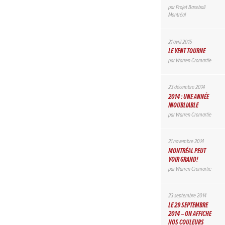
par
Projet Baseball
Montréal
21 avril 2015
LE VENT TOURNE
par
Warren Cromartie
23 décembre 2014
2014 : UNE ANNÉE
INOUBLIABLE
par
Warren Cromartie
21 novembre 2014
MONTRÉAL PEUT
VOIR GRAND!
par
Warren Cromartie
23 septembre 2014
LE 29 SEPTEMBRE
2014 – ON AFFICHE
NOS COULEURS