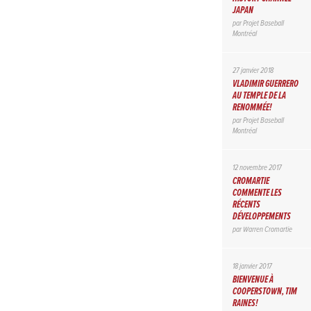
JAPAN
par
Projet Baseball
Montréal
27 janvier 2018
VLADIMIR GUERRERO
AU TEMPLE DE LA
RENOMMÉE!
par
Projet Baseball
Montréal
12 novembre 2017
CROMARTIE
COMMENTE LES
RÉCENTS
DÉVELOPPEMENTS
par
Warren Cromartie
18 janvier 2017
BIENVENUE À
COOPERSTOWN, TIM
RAINES!