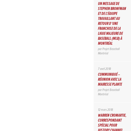
UN MESSAGE DE
STEPHEN BRONFMAN
ET DE L’ÉQUIPE
TRAVAILLANT AU
RETOUR D’UNE
FRANCHISE DE LA
LIGUE MAJEURE DE
BASEBALL (MLB) À
MONTRÉAL
par
Projet Baseball
Montréal
7 avril 2018
COMMUNIQUÉ –
RÉUNION AVEC LA
MAIRESSE PLANTE
par
Projet Baseball
Montréal
12 mars 2018
WARREN CROMARTIE,
CORRESPONDANT
SPÉCIAL POUR
HISTORY CHANNEL